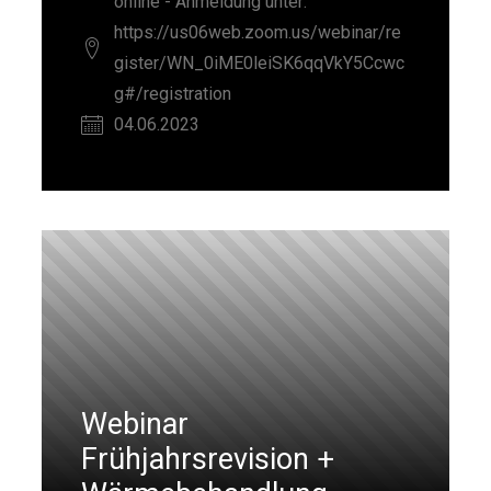
online - Anmeldung unter:
https://us06web.zoom.us/webinar/re
gister/WN_0iME0leiSK6qqVkY5Ccwc
g#/registration
04.06.2023
Webinar
Frühjahrsrevision +