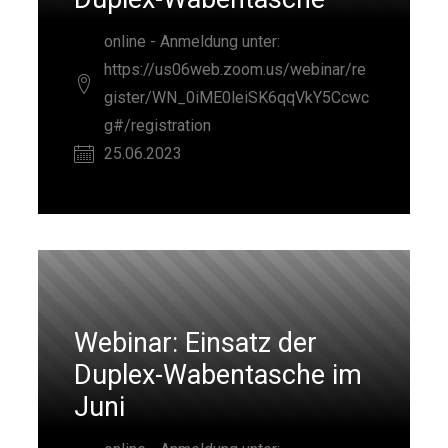
online - Anmeldung unter:
https://us06web.zoom.us/webinar/re
gister/WN_0iME0leiSK6qqVkY5Ccwc
g#/registration
25.06.2023
Webinar: Einsatz der
Duplex-Wabentasche im
Juni