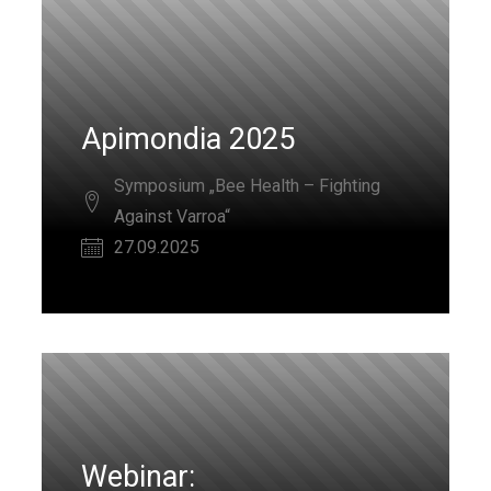
Apimondia 2025
Symposium „Bee Health – Fighting
Against Varroa“
27.09.2025
Webinar: